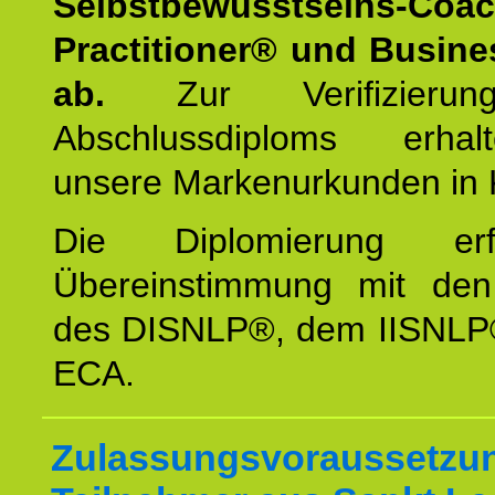
Selbstbewusstseins-Coa
Practitioner® und Busin
ab.
Zur Verifizieru
Abschlussdiploms erha
unsere Markenurkunden in 
Die Diplomierung erf
Übereinstimmung mit den 
des DISNLP®, dem IISNLP
ECA.
Zulassungsvoraussetzun