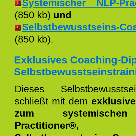
Systemischer NLP-Pract
(850 kb)
und
Selbstbewusstseins-Coac
(850 kb).
Exklusives Coaching-Di
Selbstbewusstseinstrain
Dieses Selbstbewusstsein
schließt mit dem
exklusiv
zum systemische
Practitioner®,