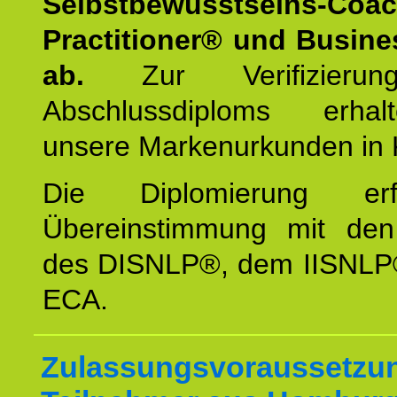
Selbstbewusstseins-Coa
Practitioner® und Busin
ab.
Zur Verifizieru
Abschlussdiploms erha
unsere Markenurkunden in 
Die Diplomierung erf
Übereinstimmung mit den 
des DISNLP®, dem IISNLP
ECA.
Zulassungsvoraussetzun