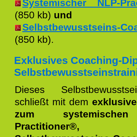
Systemischer NLP-Pract
(850 kb)
und
Selbstbewusstseins-Coac
(850 kb).
Exklusives Coaching-Di
Selbstbewusstseinstrain
Dieses Selbstbewusstsein
schließt mit dem
exklusiv
zum systemische
Practitioner®,