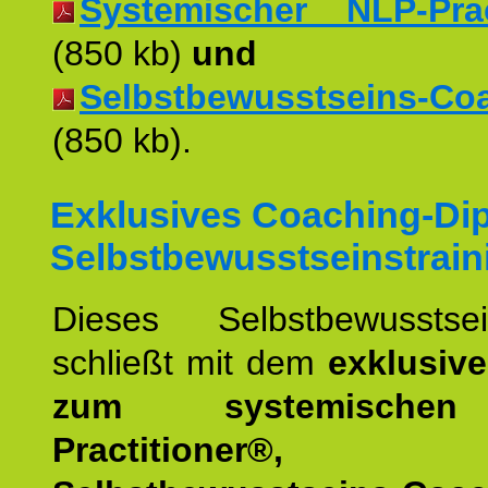
Systemischer NLP-Pract
(850 kb)
und
Selbstbewusstseins-Coac
(850 kb).
Exklusives Coaching-Di
Selbstbewusstseinstrain
Dieses Selbstbewusstsein
schließt mit dem
exklusiv
zum systemische
Practitioner®,