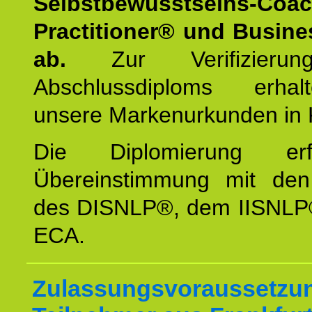
Selbstbewusstseins-Coa
Practitioner® und Busin
ab.
Zur Verifizieru
Abschlussdiploms erha
unsere Markenurkunden in 
Die Diplomierung erf
Übereinstimmung mit den 
des DISNLP®, dem IISNLP
ECA.
Zulassungsvoraussetzun