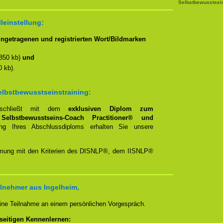
Selbstbewusstsein
lleinstellung:
ngetragenen und registrierten Wort/Bildmarken
850 kb)
und
 kb).
elbstbewusstseinstraining:
ng schließt mit dem
exklusiven Diplom zum
,
Selbstbewusstseins-Coach Practitioner® und
rung Ihres Abschlussdiploms erhalten Sie unsere
timmung mit den Kriterien des DISNLP®, dem IISNLP®
lnehmer aus Ingelheim,
 eine Teilnahme an einem persönlichen Vorgespräch.
seitigen Kennenlernen: