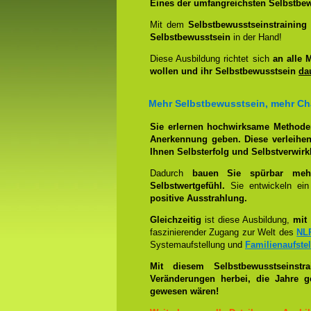
Eines der umfangreichsten Selbstbew
Mit dem
Selbstbewusstseinstrainin
Selbstbewusstsein
in der Hand!
Diese Ausbildung richtet sich
an alle 
wollen und ihr Selbstbewusstsein
da
Mehr Selbstbewusstsein, mehr C
Sie erlernen hochwirksame Methode
Anerkennung geben. Diese verleihen
Ihnen Selbsterfolg und Selbstverwirk
Dadurch
bauen Sie spürbar mehr 
Selbstwertgefühl.
Sie entwickeln ein
positive Ausstrahlung.
Gleichzeitig
ist diese Ausbildung,
mit 
faszinierender Zugang zur Welt des
NL
Systemaufstellung und
Familienaufste
Mit diesem Selbstbewusstseinstr
Veränderungen herbei, die Jahre g
gewesen wären!