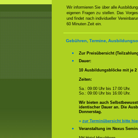
Wir informieren Sie über alle Ausbildu
eigenen Fragen zu stellen. Das Vorge
und findet nach individueller Vereinbar
60 Minuten Zeit ein.
Gebühren, Termine, Ausbildungsor
Zur Preisübersicht (Teilzahlun
Dauer:
10 Ausbildungsblöcke mit je 2
Zeiten:
Sa.: 09:00 Uhr bis 17:00 Uhr.
So.: 09:00 Uhr bis 16:00 Uhr.
Wir bieten auch Selbstbewusst
identischer Dauer an. Die Aus
Donnerstag.
»
zur Terminübersicht bitte hie
Veranstaltung im Nexus Semin
NH-Hotel Hirschberg