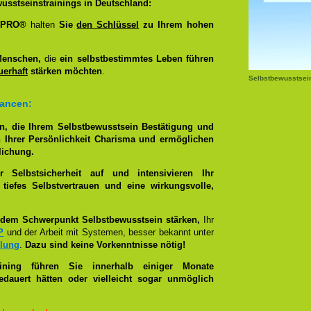
usstseinstrainings in Deutschland:
g PRO®
halten
Sie
den Schlüssel
zu Ihrem hohen
Menschen,
die
ein selbstbestimmtes Leben führen
uerhaft
stärken möchten
.
Selbstbewusstsei
hancen:
n, die Ihrem Selbstbewusstsein Bestätigung und
 Ihrer Persönlichkeit Charisma und ermöglichen
lichung.
Selbstsicherheit auf und intensivieren Ihr
tiefes Selbstvertrauen und eine wirkungsvolle,
dem Schwerpunkt Selbstbewusstsein stärken,
Ihr
P
und der Arbeit mit Systemen, besser bekannt unter
llung
.
Dazu sind keine Vorkenntnisse nötig!
aining führen Sie innerhalb einiger Monate
edauert hätten oder vielleicht sogar unmöglich