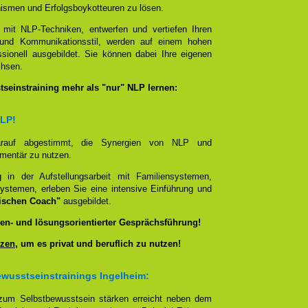
smen und Erfolgsboykotteuren zu lösen.
 mit NLP-Techniken, entwerfen und vertiefen Ihren
- und Kommunikationsstil, werden auf einem hohen
sionell ausgebildet. Sie können dabei Ihre eigenen
chsen.
seinstraining mehr als "nur" NLP lernen:
NLP!
darauf abgestimmt, die Synergien von NLP und
ementär zu nutzen.
g in der Aufstellungsarbeit mit Familiensystemen,
ystemen, erleben Sie eine intensive Einführung und
ischen Coach"
ausgebildet.
en- und lösungsorientierter Gesprächsführung!
zen
, um es privat und beruflich zu nutzen!
wusstseinstrainings Ingelheim:
zum Selbstbewusstsein stärken erreicht neben dem