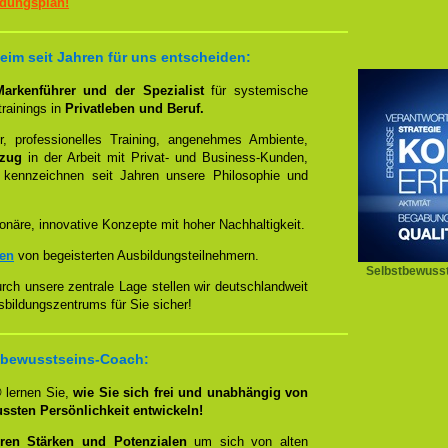
ildungsplan!
eim seit Jahren für uns entscheiden:
 Markenführer und der Spezialist
für systemische
rainings in
Privatleben und Beruf.
, professionelles Training, angenehmes Ambiente,
ezug
in der Arbeit mit Privat- und Business-Kunden,
 kennzeichnen seit Jahren unsere Philosophie und
onäre, innovative Konzepte mit hoher Nachhaltigkeit.
zen
von begeisterten Ausbildungsteilnehmern.
Selbstbewusst
ch unsere zentrale Lage stellen wir deutschlandweit
sbildungszentrums für Sie sicher!
bstbewusstseins-Coach:
®
lernen Sie,
wie Sie sich frei und unabhängig von
ussten Persönlichkeit entwickeln!
ren Stärken und Potenzialen
um sich von alten