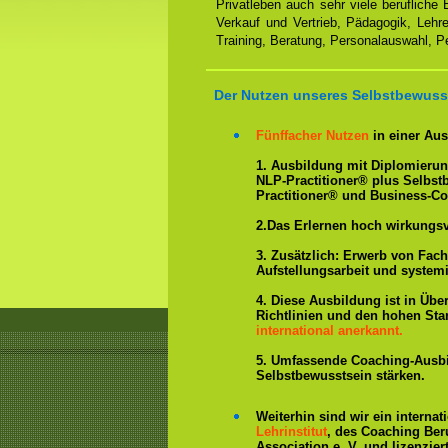
Privatleben auch sehr viele berufliche
Verkauf und Vertrieb, Pädagogik, Lehre
Training, Beratung, Personalauswahl, P
Der Nutzen unseres Selbstbewusst
Fünffacher Nutzen
in einer Aus
1. Ausbildung mit Diplomieru
NLP-Practitioner® plus Selbs
Practitioner® und Business-C
2.Das Erlernen hoch wirkungs
3. Zusätzlich: Erwerb von Fac
Aufstellungsarbeit und system
4. Diese Ausbildung ist in Übe
Richtlinien und den hohen St
international anerkannt.
5. Umfassende Coaching-Ausb
Selbstbewusstsein stärken.
Weiterhin sind wir ein interna
Lehrinstitut
, des Coaching Ber
Association e. V. und lizenzier