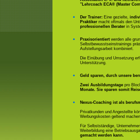
"Lehrcoach ECA® (Master Com
Der Trainer:
Eine gezielte,
indiv
Praktiker
macht oftmals den Un
professionellen Berater
in Syst
Praxisorientiert
werden alle gru
Selbstbewusstseinstrainings präs
Aufstellungsarbeit kombiniert.
Die Einübung und Umsetzung erfol
Unterstützung.
Geld sparen, durch unsere ber
Zwei Ausbildungstage
pro Bloc
Monate. Sie sparen somit Rei
Nexus-Coaching ist als berufsm
Privatkunden und Angestellte kön
Werbungskosten geltend machen
Für Selbstständige, Unternehmer
Weiterbildung eine Betriebsausga
gemacht werden kann.