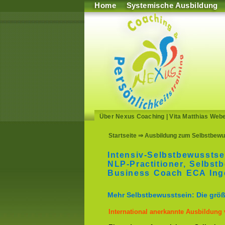
Home
Systemische Ausbildung
Über Nexus Coaching
|
Vita Matthias Web
Startseite
⇒ Ausbildung zum Selbstbewus
Intensiv-Selbstbewusstse
NLP-Practitioner, Selbs
Business Coach ECA Ing
Mehr Selbstbewusstsein: Die größt
International anerkannte Ausbildung