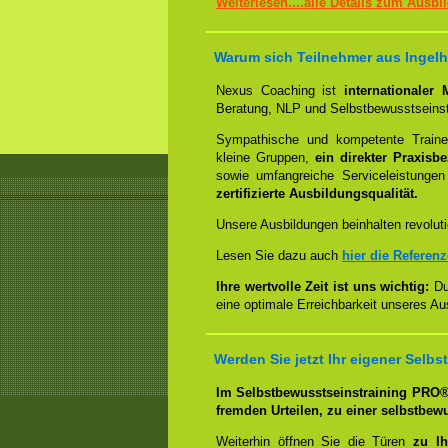
Weiterlesen....alle Details zum Ausb
Warum sich Teilnehmer aus Ingelh
Nexus Coaching ist
internationaler
Beratung, NLP und Selbstbewusstseinst
Sympathische und kompetente Trainer
kleine Gruppen,
ein direkter Praxisb
sowie umfangreiche Serviceleistungen
zertifizierte Ausbildungsqualität.
Unsere Ausbildungen beinhalten revoluti
Lesen Sie dazu auch
hier die Referen
Ihre wertvolle Zeit ist uns wichtig:
Dur
eine optimale Erreichbarkeit unseres Au
Werden Sie jetzt Ihr eigener Sel
Im Selbstbewusstseinstraining PRO
fremden Urteilen, zu einer selbstbew
Weiterhin öffnen Sie die Türen
zu Ih