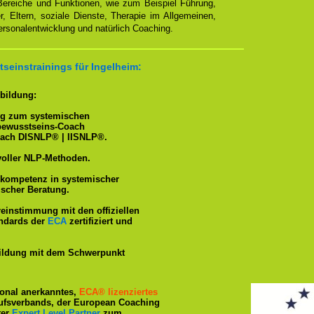
 Bereiche und Funktionen, wie zum Beispiel Führung,
r, Eltern, soziale Dienste, Therapie im Allgemeinen,
ersonalentwicklung und natürlich Coaching.
seinstrainings für Ingelheim:
bildung:
ng zum systemischen
tbewusstseins-Coach
oach DISNLP® | IISNLP®.
voller NLP-Methoden.
hkompetenz in systemischer
ischer Beratung.
reinstimmung mit den offiziellen
andards der
ECA
zertifiziert und
ildung mit dem Schwerpunkt
tional anerkanntes,
ECA® lizenziertes
ufsverbands, der European Coaching
ter
Expert Level Partner
zum