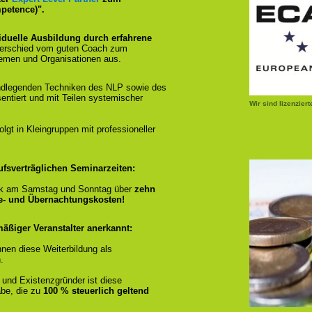
petence)".
iduelle Ausbildung durch erfahrene
terschied vom guten Coach zum
emen und Organisationen aus.
ndlegenden Techniken des NLP sowie des
entiert und mit Teilen systemischer
Wir sind lizenzier
gt in Kleingruppen mit professioneller
ufsverträglichen Seminarzeiten:
k am Samstag und Sonntag über
zehn
se- und Übernachtungskosten!
äßiger Veranstalter anerkannt:
nen diese Weiterbildung als
.
 und Existenzgründer ist diese
be, die zu
100 % steuerlich geltend