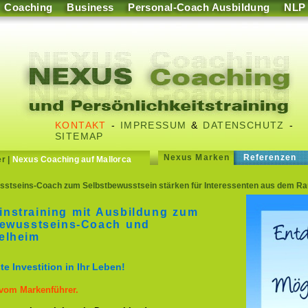
Coaching
Business
Personal-Coach Ausbildung
NLP
KONTAKT
-
IMPRESSUM
&
DATENSCHUTZ
-
SITEMAP
Nexus Marken
Referenzen
er
|
Nexus Coaching auf Mallorca
stseins-Coach zum Selbstbewusstsein stärken für Interessenten aus dem Ra
instraining mit Ausbildung zum
tbewusstseins-Coach und
elheim
e Investition in Ihr Leben!
 vom Markenführer.