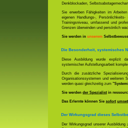
Denkblockaden, Selbstsabotagemechani
Sie erwerben Fähigkeiten im Arbeiten
eigenen Handlungs-, Persönlichkeits
Trainingsniveau, umfassend und profes
Grenzen überwinden und persönlich wa
Sie werden in
unserem
Selbstbewusst
Die Besonderheit, systemisches 
Diese Ausbildung wurde explizit 
systemischer Aufstellungsarbeit kompl
Durch die zusätzliche Spezialisierun
Organisationssystemen und weiteren S
werden quasi gleichzeitig zum
"System
Sie werden
der Spezialist
in ressourc
Das Erlernte können Sie
sofort
umset
Der Wirkungsgrad dieses Selbstbe
Der Wirkungsgrad unserer Ausbildung 